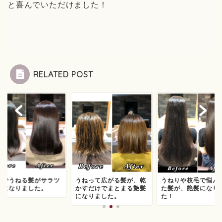
と喜んでいただけました！
RELATED POST
気でうねる髪がサラツ
うねって広がる髪が、乾
うねりや枝毛で悩ん
髪になりました。
かすだけでまとまる艶髪
た髪が、艶髪になり
になりました。
た！