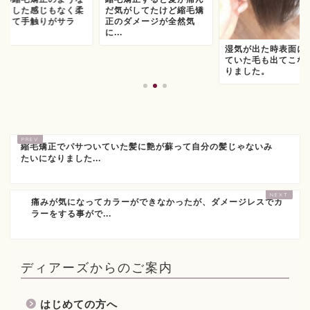
ンとした感じもなく柔
だ気がしてたけど縮毛矯
かくて手触りがサラ
正のダメージが全然気
.
に...
湿気が出た時表面に
ていた毛も出てこな
りました。
縮毛矯正でパサついていた髪に艶が蘇って自分の髪じゃないみ
たいになりました...
痛みが気になってカラーができなかったが、ダメージレスでカ
ラーをする事がで...
ディアーズからのご案内
はじめての方へ